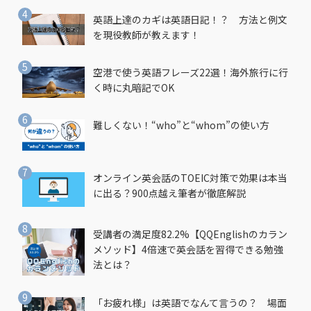
英語上達のカギは英語日記！？ 方法と例文
を現役教師が教えます！
空港で使う英語フレーズ22選！海外旅行に行
く時に丸暗記でOK
難しくない！“who”と“whom”の使い方
オンライン英会話のTOEIC対策で効果は本当
に出る？900点越え筆者が徹底解説
受講者の満足度82.2%【QQEnglishのカラン
メソッド】4倍速で英会話を習得できる勉強
法とは？
「お疲れ様」は英語でなんて言うの？ 場面