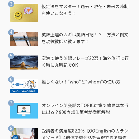
仮定法をマスター！過去・現在・未来の時制
を使いこなそう！
英語上達のカギは英語日記！？ 方法と例文
を現役教師が教えます！
空港で使う英語フレーズ22選！海外旅行に行
く時に丸暗記でOK
難しくない！“who”と“whom”の使い方
オンライン英会話のTOEIC対策で効果は本当
に出る？900点越え筆者が徹底解説
受講者の満足度82.2%【QQEnglishのカラン
メソッド】4倍速で英会話を習得できる勉強