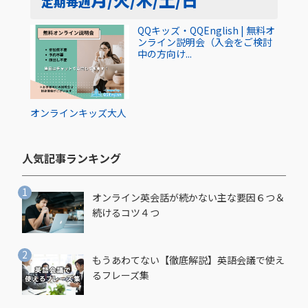
定期
毎週
QQキッズ・QQEnglish | 無料オ
ンライン説明会（入会をご検討
中の方向け...
オンライン
キッズ
大人
人気記事ランキング​
オンライン英会話が続かない主な要因６つ＆
続けるコツ４つ
もうあわてない【徹底解説】英語会議で使え
るフレーズ集