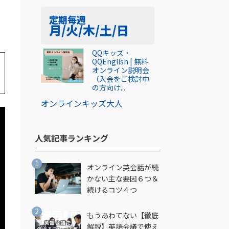
定期
毎週
月/火/木/土/日
QQキッズ・
QQEnglish | 無料
オンライン説明会
（入会をご検討中
の方向け...
オンライン
キッズ
大人
人気記事ランキング​
オンライン英会話が続
かない主な要因６つ＆
続けるコツ４つ
もうあわてない【徹底
解説】英語会議で使え