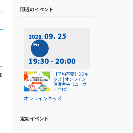
間近のイベント​
09. 25
2026
Fri
19:30 - 20:00
ユー
【予約不要】QQキ
ま
ッズ | オンライン
保護者会（ユーザ
ー向け）
オンライン
キッズ
し
定期イベント​