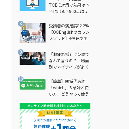
TOEIC対策で効果は本
当に出る？900点越え
筆者が徹底解説
受講者の満足度82.2%
【QQEnglishのカラン
メソッド】4倍速で英
会話を習得できる勉強
法とは？
「お疲れ様」は英語で
なんて言うの？ 場面
別でネイティブがよく
使う英語フレーズを解
説
【簡単】関係代名詞
「which」の意味と使
い方！どうやって使う
の？