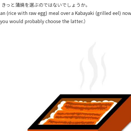
、きっと蒲焼を選ぶのではないでしょうか。
(rice with raw egg) meal over a Kabayaki (grilled eel) no
 you would probably choose the latter.）