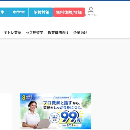
学生
中学生
英検対策
無料体験/登録
ログイン
脳トレ英語
セブ島留学
教育機関向け
企業向け