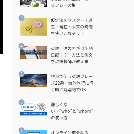
るフレーズ集
仮定法をマスター！過
去・現在・未来の時制
を使いこなそう！
英語上達のカギは英語
日記！？ 方法と例文
を現役教師が教えま
す！
空港で使う英語フレー
ズ22選！海外旅行に行
く時に丸暗記でOK
難しくな
い！“who”と“whom”
の使い方
オンライン英会話の