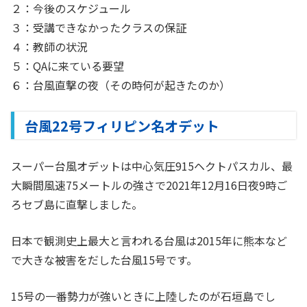
２：今後のスケジュール
３：受講できなかったクラスの保証
４：教師の状況
５：QAに来ている要望
６：台風直撃の夜（その時何が起きたのか）
台風22号フィリピン名オデット
スーパー台風オデットは中心気圧915ヘクトパスカル、最
大瞬間風速75メートルの強さで2021年12月16日夜9時ご
ろセブ島に直撃しました。
日本で観測史上最大と言われる台風は2015年に熊本など
で大きな被害をだした台風15号です。
15号の一番勢力が強いときに上陸したのが石垣島でし