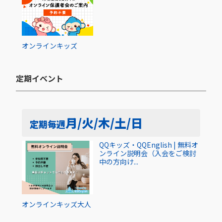
オンライン
キッズ
定期イベント​
月/火/木/土/日
定期
毎週
QQキッズ・QQEnglish | 無料オ
ンライン説明会（入会をご検討
中の方向け...
オンライン
キッズ
大人