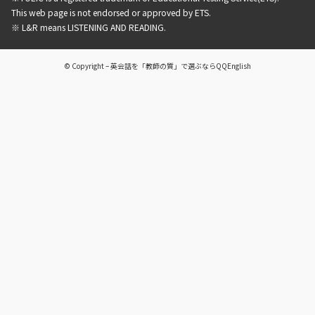
This web page is not endorsed or approved by ETS.
※ L&R means LISTENING AND READING.
© Copyright – 英会話を「教師の質」で選ぶならQQEnglish