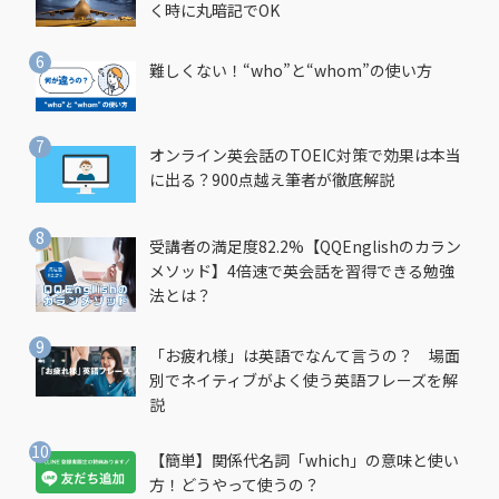
く時に丸暗記でOK
難しくない！“who”と“whom”の使い方
オンライン英会話のTOEIC対策で効果は本当
に出る？900点越え筆者が徹底解説
受講者の満足度82.2%【QQEnglishのカラン
メソッド】4倍速で英会話を習得できる勉強
法とは？
「お疲れ様」は英語でなんて言うの？ 場面
別でネイティブがよく使う英語フレーズを解
説
【簡単】関係代名詞「which」の意味と使い
方！どうやって使うの？