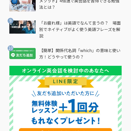
メソッド】4倍速で英会話を習得できる勉強
法とは？
「お疲れ様」は英語でなんて言うの？ 場面
別でネイティブがよく使う英語フレーズを解
説
【簡単】関係代名詞「which」の意味と使い
方！どうやって使うの？