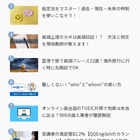
仮定法をマスター！過去・現在・未来の時制
を使いこなそう！
英語上達のカギは英語日記！？ 方法と例文
を現役教師が教えます！
空港で使う英語フレーズ22選！海外旅行に行
く時に丸暗記でOK
難しくない！“who”と“whom”の使い方
オンライン英会話のTOEIC対策で効果は本当
に出る？900点越え筆者が徹底解説
受講者の満足度82.2%【QQEnglishのカラン