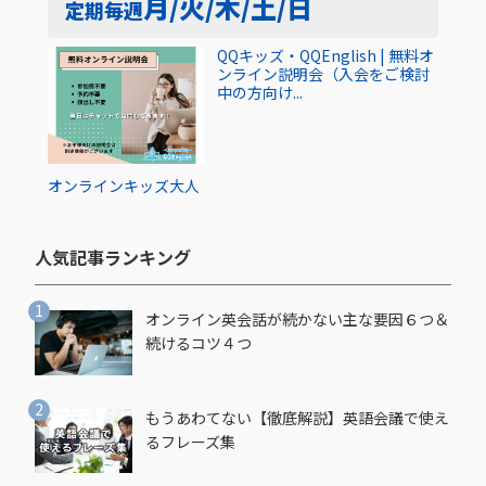
月/火/木/土/日
定期
毎週
QQキッズ・QQEnglish | 無料オ
ンライン説明会（入会をご検討
中の方向け...
オンライン
キッズ
大人
人気記事ランキング​
オンライン英会話が続かない主な要因６つ＆
続けるコツ４つ
もうあわてない【徹底解説】英語会議で使え
るフレーズ集