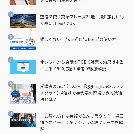
を現役教師が教えます！
空港で使う英語フレーズ22選！海外旅行に行
く時に丸暗記でOK
難しくない！“who”と“whom”の使い方
オンライン英会話のTOEIC対策で効果は本当
に出る？900点越え筆者が徹底解説
受講者の満足度82.2%【QQEnglishのカラン
メソッド】4倍速で英会話を習得できる勉強
法とは？
「お疲れ様」は英語でなんて言うの？ 場面
別でネイティブがよく使う英語フレーズを解
説