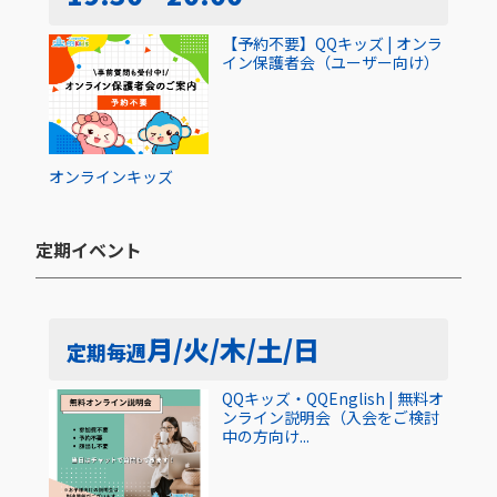
【予約不要】QQキッズ | オンラ
イン保護者会（ユーザー向け）
オンライン
キッズ
定期イベント​
月/火/木/土/日
定期
毎週
QQキッズ・QQEnglish | 無料オ
ンライン説明会（入会をご検討
中の方向け...