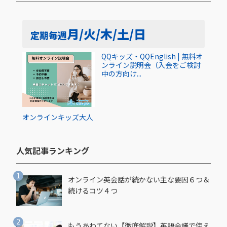
月/火/木/土/日
定期
毎週
QQキッズ・QQEnglish | 無料オ
ンライン説明会（入会をご検討
中の方向け...
オンライン
キッズ
大人
人気記事ランキング​
オンライン英会話が続かない主な要因６つ＆
続けるコツ４つ
もうあわてない【徹底解説】英語会議で使え