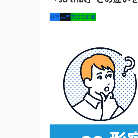
共有
共有
友だち追加