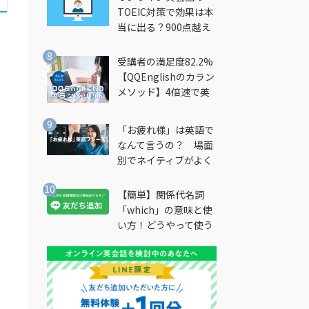
TOEIC対策で効果は本
当に出る？900点越え
筆者が徹底解説
受講者の満足度82.2%
【QQEnglishのカラン
メソッド】4倍速で英
会話を習得できる勉強
法とは？
「お疲れ様」は英語で
なんて言うの？ 場面
別でネイティブがよく
使う英語フレーズを解
説
【簡単】関係代名詞
「which」の意味と使
い方！どうやって使う
の？