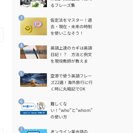
るフレーズ集
仮定法をマスター！過
去・現在・未来の時制
を使いこなそう！
英語上達のカギは英語
日記！？ 方法と例文
を現役教師が教えま
す！
空港で使う英語フレー
ズ22選！海外旅行に行
く時に丸暗記でOK
難しくな
い！“who”と“whom”
の使い方
オンライン英会話の