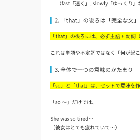
（fast「速く」, slowly「ゆっくり
2. 「that」の後ろは「完全な文」
「that」の後ろには、必ず主語 + 動詞（
これは単語や不定詞ではなく「何が起こ
3. 全体で一つの意味のかたまり
「so」と「that」は、セットで意味を
「so 〜」だけでは、
She was so tired…
（彼女はとても疲れていて…）