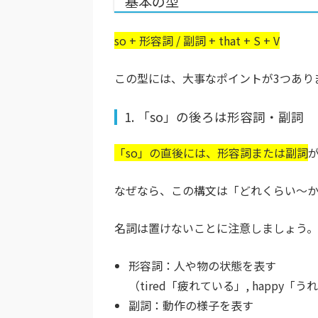
基本の型
so + 形容詞 / 副詞 + that + S + V
この型には、大事なポイントが3つあり
1. 「so」の後ろは形容詞・副詞
「so」の直後には、形容詞または副詞
なぜなら、この構文は「どれくらい〜か
名詞は置けないことに注意しましょう。
形容詞：人や物の状態を表す
（tired「疲れている」, happy「
副詞：動作の様子を表す