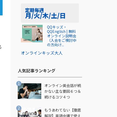
定期
毎週
月/火/木/土/日
QQキッズ・
QQEnglish | 無料
オンライン説明会
（入会をご検討中
の方向け...
る
オンライン
キッズ
大人
人気記事ランキング​
オンライン英会話が続
かない主な要因６つ＆
続けるコツ４つ
もうあわてない【徹底
解説】英語会議で使え