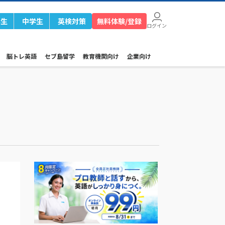
学生
中学生
英検対策
無料体験/登録
ログイン
脳トレ英語
セブ島留学
教育機関向け
企業向け