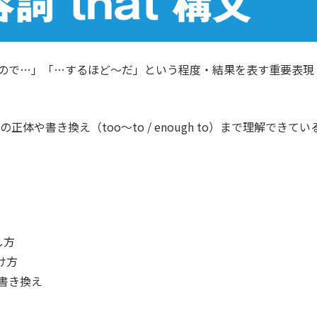
ても〜なので…」「…するほど〜だ」という程度・結果を表す重要表現
体や書き換え（too〜to / enough to）まで理解できてい
し方
け方
」への書き換え