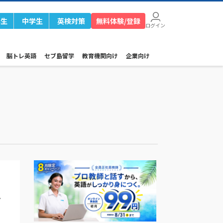
学生
中学生
英検対策
無料体験/登録
ログイン
脳トレ英語
セブ島留学
教育機関向け
企業向け
シ