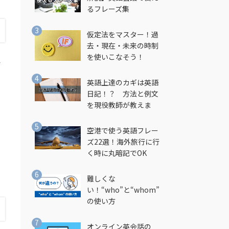
るフレーズ集
仮定法をマスター！過
去・現在・未来の時制
を使いこなそう！
シ
英語上達のカギは英語
日記！？ 方法と例文
を現役教師が教えま
す！
空港で使う英語フレー
ズ22選！海外旅行に行
く時に丸暗記でOK
難しくな
い！“who”と“whom”
の使い方
オンライン英会話の