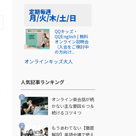
定期
毎週
月/火/木/土/日
QQキッズ・
QQEnglish | 無料
オンライン説明会
（入会をご検討中
の方向け...
オンライン
キッズ
大人
人気記事ランキング​
語
オンライン英会話が続
かない主な要因６つ＆
続けるコツ４つ
もうあわてない【徹底
解説】英語会議で使え