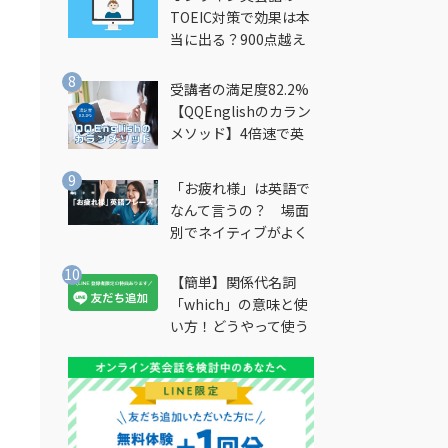
TOEIC対策で効果は本
当に出る？900点越え
筆者が徹底解説
受講者の満足度82.2%
【QQEnglishのカラン
メソッド】4倍速で英
会話を習得できる勉強
法とは？
「お疲れ様」は英語で
なんて言うの？ 場面
別でネイティブがよく
使う英語フレーズを解
説
【簡単】関係代名詞
「which」の意味と使
い方！どうやって使う
の？
１