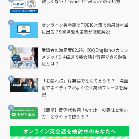
難しくない！“who”と“whom”の使い方
オンライン英会話のTOEIC対策で効果は本当
に出る？900点越え筆者が徹底解説
受講者の満足度82.2%【QQEnglishのカラン
メソッド】4倍速で英会話を習得できる勉強
法とは？
「お疲れ様」は英語でなんて言うの？ 場面
別でネイティブがよく使う英語フレーズを解
説
【簡単】関係代名詞「which」の意味と使い
方！どうやって使うの？