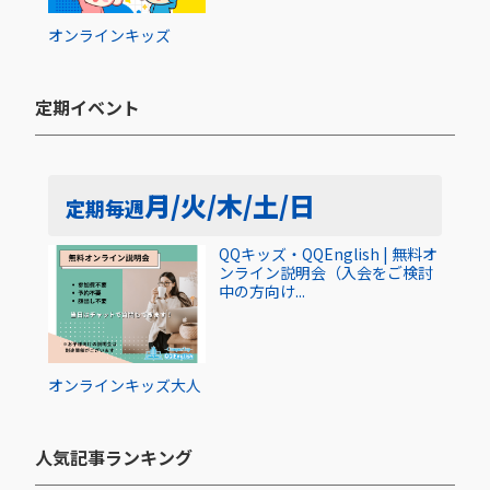
オンライン
キッズ
定期イベント​
月/火/木/土/日
定期
毎週
QQキッズ・QQEnglish | 無料オ
ンライン説明会（入会をご検討
中の方向け...
オンライン
キッズ
大人
人気記事ランキング​