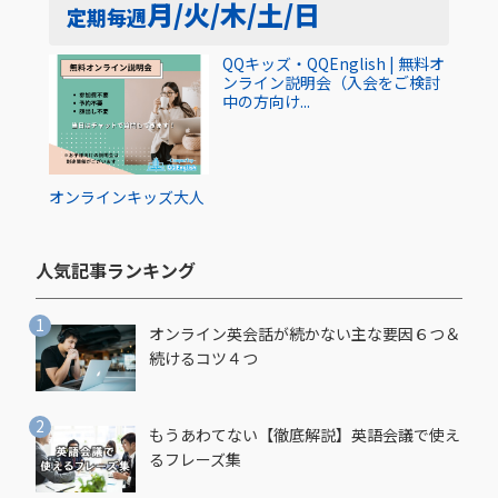
月/火/木/土/日
定期
毎週
QQキッズ・QQEnglish | 無料オ
ンライン説明会（入会をご検討
中の方向け...
オンライン
キッズ
大人
人気記事ランキング​
オンライン英会話が続かない主な要因６つ＆
続けるコツ４つ
もうあわてない【徹底解説】英語会議で使え
るフレーズ集