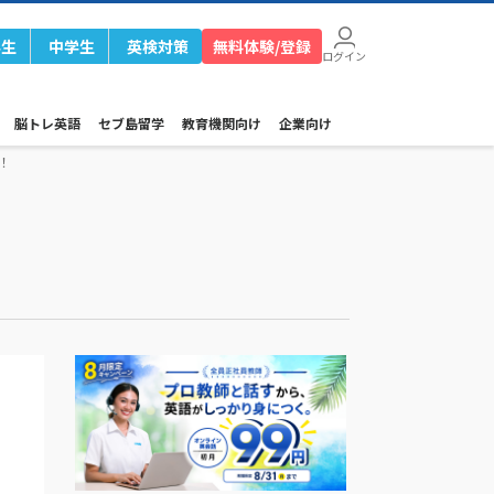
学生
中学生
英検対策
無料体験/登録
ログイン
脳トレ英語
セブ島留学
教育機関向け
企業向け
！