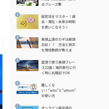
るフレーズ集
仮定法をマスター！過
去・現在・未来の時制
を使いこなそう！
英語上達のカギは英語
日記！？ 方法と例文
を現役教師が教えま
す！
空港で使う英語フレー
ズ22選！海外旅行に行
く時に丸暗記でOK
難しくな
い！“who”と“whom”
の使い方
オンライン英会話の