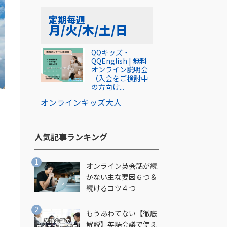
定期
毎週
月/火/木/土/日
QQキッズ・
QQEnglish | 無料
オンライン説明会
（入会をご検討中
の方向け...
オンライン
キッズ
大人
人気記事ランキング​
オンライン英会話が続
かない主な要因６つ＆
続けるコツ４つ
もうあわてない【徹底
解説】英語会議で使え