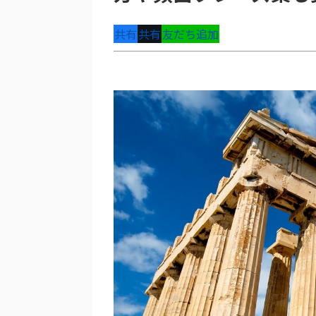
共有
共有
友だち追加