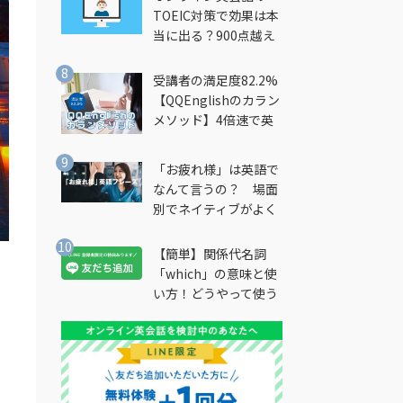
TOEIC対策で効果は本
当に出る？900点越え
筆者が徹底解説
受講者の満足度82.2%
【QQEnglishのカラン
メソッド】4倍速で英
会話を習得できる勉強
法とは？
「お疲れ様」は英語で
なんて言うの？ 場面
別でネイティブがよく
使う英語フレーズを解
説
【簡単】関係代名詞
「which」の意味と使
い方！どうやって使う
の？