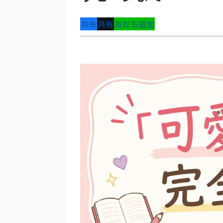
共有
共有
友だち追加