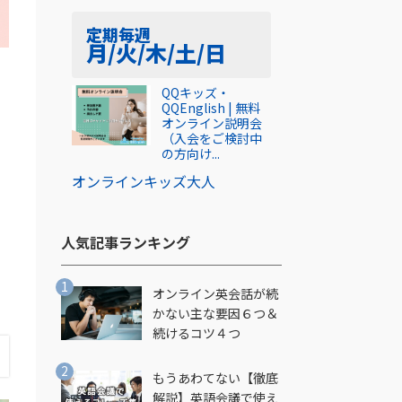
定期
毎週
月/火/木/土/日
QQキッズ・
QQEnglish | 無料
オンライン説明会
（入会をご検討中
の方向け...
オンライン
キッズ
大人
く
人気記事ランキング​
オンライン英会話が続
かない主な要因６つ＆
続けるコツ４つ
もうあわてない【徹底
解説】英語会議で使え