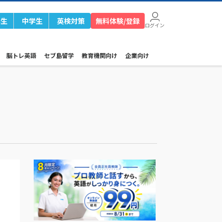
学生
中学生
英検対策
無料体験/登録
ログイン
脳トレ英語
セブ島留学
教育機関向け
企業向け