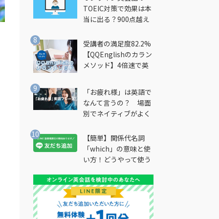
TOEIC対策で効果は本
当に出る？900点越え
筆者が徹底解説
受講者の満足度82.2%
【QQEnglishのカラン
メソッド】4倍速で英
会話を習得できる勉強
法とは？
「お疲れ様」は英語で
なんて言うの？ 場面
別でネイティブがよく
使う英語フレーズを解
説
【簡単】関係代名詞
「which」の意味と使
い方！どうやって使う
の？