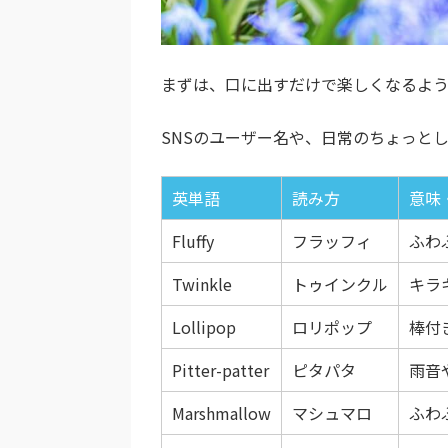
まずは、口に出すだけで楽しくなるような
SNSのユーザー名や、日常のちょっと
英単語
読み方
意味
Fluffy
フラッフィ
ふわ
Twinkle
トゥインクル
キラ
Lollipop
ロリポップ
棒付
Pitter-patter
ピタパタ
雨音
Marshmallow
マシュマロ
ふわ