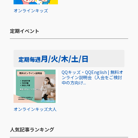
オンライン
キッズ
定期イベント​
月/火/木/土/日
定期
毎週
QQキッズ・QQEnglish | 無料オ
ンライン説明会（入会をご検討
中の方向け...
オンライン
キッズ
大人
人気記事ランキング​