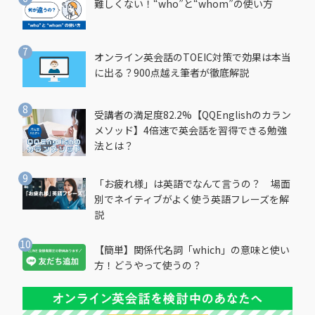
難しくない！“who”と“whom”の使い方
オンライン英会話のTOEIC対策で効果は本当
に出る？900点越え筆者が徹底解説
受講者の満足度82.2%【QQEnglishのカラン
メソッド】4倍速で英会話を習得できる勉強
法とは？
「お疲れ様」は英語でなんて言うの？ 場面
別でネイティブがよく使う英語フレーズを解
説
【簡単】関係代名詞「which」の意味と使い
方！どうやって使うの？