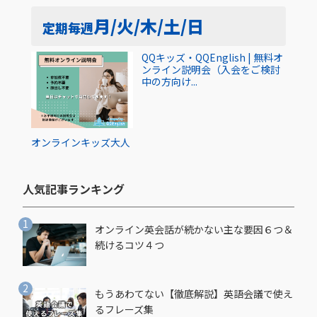
月/火/木/土/日
定期
毎週
QQキッズ・QQEnglish | 無料オ
ンライン説明会（入会をご検討
中の方向け...
オンライン
キッズ
大人
人気記事ランキング​
オンライン英会話が続かない主な要因６つ＆
続けるコツ４つ
もうあわてない【徹底解説】英語会議で使え
るフレーズ集