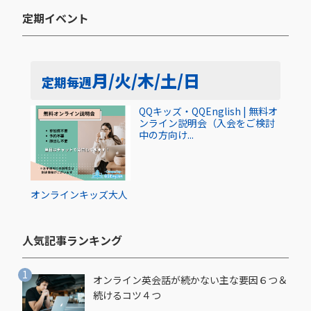
定期イベント​
月/火/木/土/日
定期
毎週
QQキッズ・QQEnglish | 無料オ
ンライン説明会（入会をご検討
中の方向け...
オンライン
キッズ
大人
人気記事ランキング​
オンライン英会話が続かない主な要因６つ＆
続けるコツ４つ