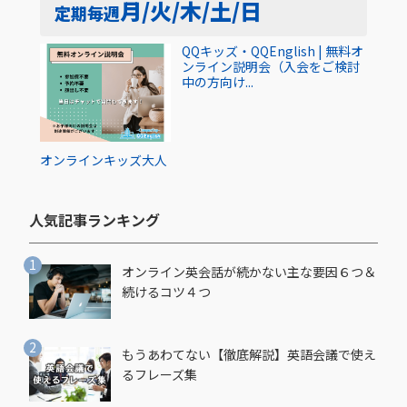
月/火/木/土/日
定期
毎週
QQキッズ・QQEnglish | 無料オ
ンライン説明会（入会をご検討
中の方向け...
オンライン
キッズ
大人
人気記事ランキング​
オンライン英会話が続かない主な要因６つ＆
続けるコツ４つ
もうあわてない【徹底解説】英語会議で使え
るフレーズ集