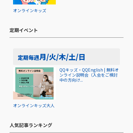
オンライン
キッズ
定期イベント​
月/火/木/土/日
定期
毎週
QQキッズ・QQEnglish | 無料オ
ンライン説明会（入会をご検討
中の方向け...
オンライン
キッズ
大人
人気記事ランキング​