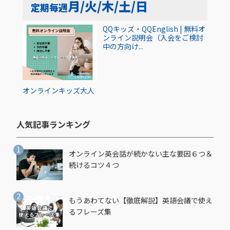
月/火/木/土/日
定期
毎週
QQキッズ・QQEnglish | 無料オ
ンライン説明会（入会をご検討
中の方向け...
オンライン
キッズ
大人
人気記事ランキング​
オンライン英会話が続かない主な要因６つ＆
続けるコツ４つ
もうあわてない【徹底解説】英語会議で使え
るフレーズ集