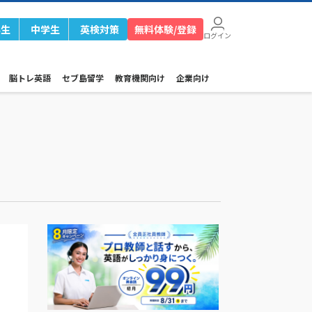
学生
中学生
英検対策
無料体験/登録
ログイン
脳トレ英語
セブ島留学
教育機関向け
企業向け