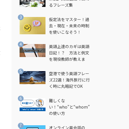
ト
るフレーズ集
仮定法をマスター！過
去・現在・未来の時制
成
を使いこなそう！
英語上達のカギは英語
使
日記！？ 方法と例文
を現役教師が教えま
す！
空港で使う英語フレー
ズ22選！海外旅行に行
く時に丸暗記でOK
難しくな
い！“who”と“whom”
の使い方
オンライン英会話の