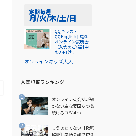
定期
毎週
し
月/火/木/土/日
QQキッズ・
QQEnglish | 無料
オンライン説明会
（入会をご検討中
の方向け...
オンライン
キッズ
大人
人気記事ランキング​
オンライン英会話が続
かない主な要因６つ＆
続けるコツ４つ
もうあわてない【徹底
解説】英語会議で使え