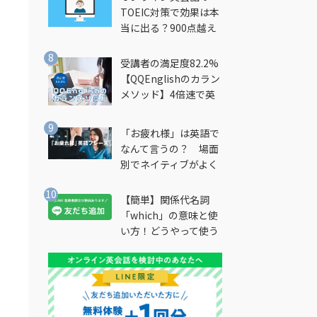
TOEIC対策で効果は本
ト
当に出る？900点越え
筆者が徹底解説
受講者の満足度82.2%
て
【QQEnglishのカラン
メソッド】4倍速で英
会話を習得できる勉強
法とは？
「お疲れ様」は英語で
なんて言うの？ 場面
別でネイティブがよく
使う英語フレーズを解
説
【簡単】関係代名詞
「which」の意味と使
い方！どうやって使う
の？