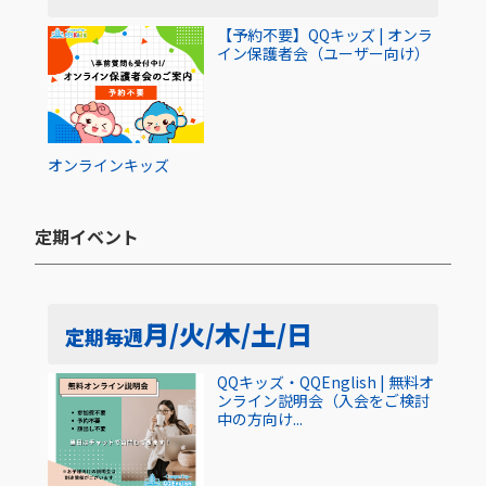
【予約不要】QQキッズ | オンラ
イン保護者会（ユーザー向け）
オンライン
キッズ
定期イベント​
月/火/木/土/日
定期
毎週
QQキッズ・QQEnglish | 無料オ
ンライン説明会（入会をご検討
中の方向け...