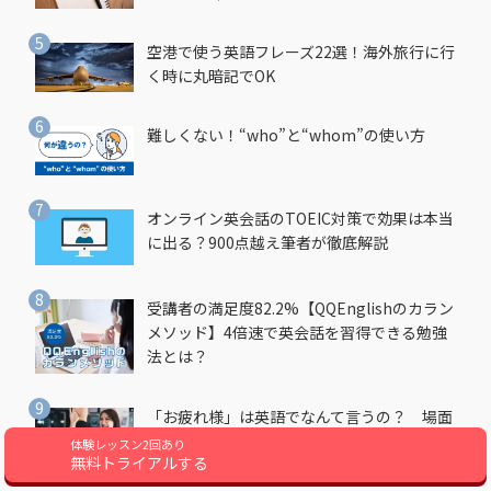
空港で使う英語フレーズ22選！海外旅行に行
く時に丸暗記でOK
難しくない！“who”と“whom”の使い方
オンライン英会話のTOEIC対策で効果は本当
に出る？900点越え筆者が徹底解説
受講者の満足度82.2%【QQEnglishのカラン
メソッド】4倍速で英会話を習得できる勉強
法とは？
「お疲れ様」は英語でなんて言うの？ 場面
別でネイティブがよく使う英語フレーズを解
体験レッスン2回あり
無料トライアルする
説