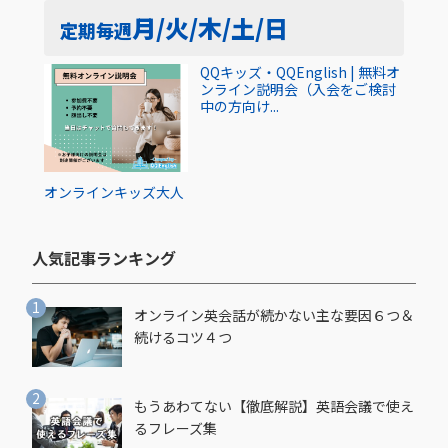
月/火/木/土/日
定期
毎週
QQキッズ・QQEnglish | 無料オ
ンライン説明会（入会をご検討
中の方向け...
オンライン
キッズ
大人
人気記事ランキング​
オンライン英会話が続かない主な要因６つ＆
続けるコツ４つ
もうあわてない【徹底解説】英語会議で使え
るフレーズ集