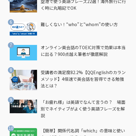
空港で使う英語フレーズ22選！海外旅行に行
く時に丸暗記でOK
難しくない！“who”と“whom”の使い方
オンライン英会話のTOEIC対策で効果は本当
に出る？900点越え筆者が徹底解説
受講者の満足度82.2%【QQEnglishのカラン
メソッド】4倍速で英会話を習得できる勉強
法とは？
「お疲れ様」は英語でなんて言うの？ 場面
別でネイティブがよく使う英語フレーズを解
説
【簡単】関係代名詞「which」の意味と使い