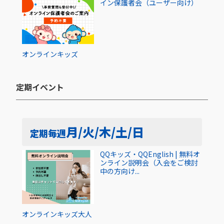
イン保護者会（ユーザー向け）
オンライン
キッズ
定期イベント​
月/火/木/土/日
定期
毎週
QQキッズ・QQEnglish | 無料オ
ンライン説明会（入会をご検討
中の方向け...
オンライン
キッズ
大人