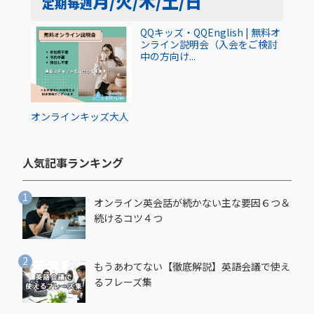
月/火/木/土/日
定期
毎週
QQキッズ・QQEnglish | 無料オ
ンライン説明会（入会をご検討
中の方向け...
オンライン
キッズ
大人
人気記事ランキング​
オンライン英会話が続かない主な要因６つ＆
続けるコツ４つ
もうあわてない【徹底解説】英語会議で使え
るフレーズ集