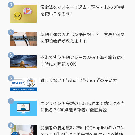
仮定法をマスター！過去・現在・未来の時制
を使いこなそう！
英語上達のカギは英語日記！？ 方法と例文
を現役教師が教えます！
空港で使う英語フレーズ22選！海外旅行に行
く時に丸暗記でOK
難しくない！“who”と“whom”の使い方
オンライン英会話のTOEIC対策で効果は本当
に出る？900点越え筆者が徹底解説
受講者の満足度82.2%【QQEnglishのカラン
メソッド】4倍速で英会話を習得できる勉強