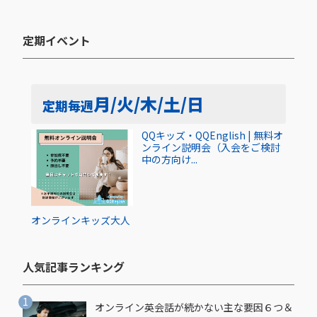
定期イベント​
月/火/木/土/日
定期
毎週
QQキッズ・QQEnglish | 無料オ
ンライン説明会（入会をご検討
中の方向け...
オンライン
キッズ
大人
人気記事ランキング​
オンライン英会話が続かない主な要因６つ＆