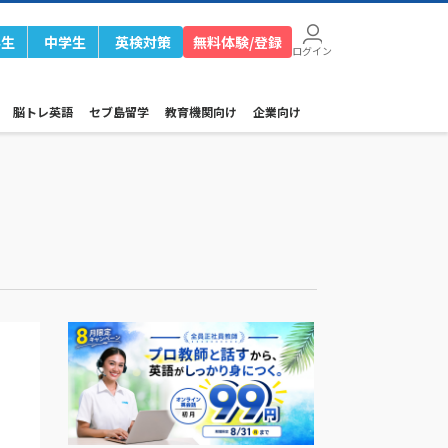
学生
中学生
英検対策
無料体験/登録
ログイン
脳トレ英語
セブ島留学
教育機関向け
企業向け