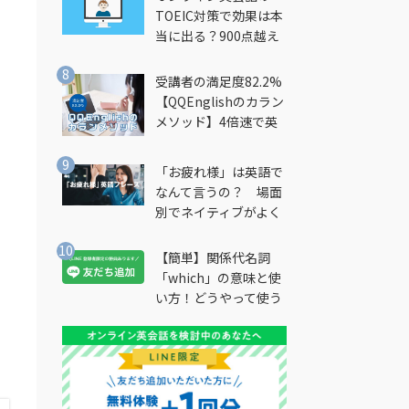
TOEIC対策で効果は本
当に出る？900点越え
筆者が徹底解説
受講者の満足度82.2%
【QQEnglishのカラン
メソッド】4倍速で英
会話を習得できる勉強
法とは？
「お疲れ様」は英語で
なんて言うの？ 場面
別でネイティブがよく
使う英語フレーズを解
説
【簡単】関係代名詞
「which」の意味と使
い方！どうやって使う
の？