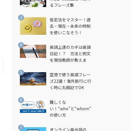
るフレーズ集
仮定法をマスター！過
去・現在・未来の時制
を使いこなそう！
英語上達のカギは英語
日記！？ 方法と例文
を現役教師が教えま
す！
空港で使う英語フレー
ズ22選！海外旅行に行
く時に丸暗記でOK
難しくな
い！“who”と“whom”
の使い方
オンライン英会話の