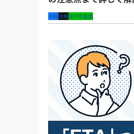
共有
共有
友だち追加