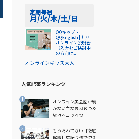
定期
毎週
月/火/木/土/日
QQキッズ・
QQEnglish | 無料
オンライン説明会
（入会をご検討中
の方向け...
オンライン
キッズ
大人
人気記事ランキング​
オンライン英会話が続
かない主な要因６つ＆
続けるコツ４つ
もうあわてない【徹底
解説】英語会議で使え