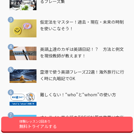
るフレーズ集
仮定法をマスター！過去・現在・未来の時制
を使いこなそう！
英語上達のカギは英語日記！？ 方法と例文
を現役教師が教えます！
空港で使う英語フレーズ22選！海外旅行に行
く時に丸暗記でOK
難しくない！“who”と“whom”の使い方
オンライン英会話のTOEIC対策で効果は本当
体験レッスン2回あり
に出る？900点越え筆者が徹底解説
無料トライアルする