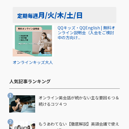
月/火/木/土/日
定期
毎週
QQキッズ・QQEnglish | 無料オ
ンライン説明会（入会をご検討
中の方向け...
オンライン
キッズ
大人
人気記事ランキング​
オンライン英会話が続かない主な要因６つ＆
続けるコツ４つ
もうあわてない【徹底解説】英語会議で使え