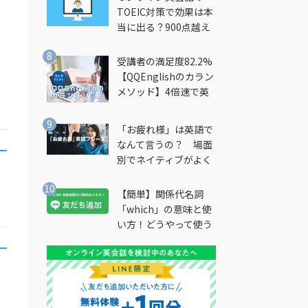
TOEIC対策で効果は本
当に出る？900点越え
筆者が徹底解説
受講者の満足度82.2%
【QQEnglishのカラン
メソッド】4倍速で英
会話を習得できる勉強
法とは？
「お疲れ様」は英語で
なんて言うの？ 場面
別でネイティブがよく
使う英語フレーズを解
説
【簡単】関係代名詞
「which」の意味と使
い方！どうやって使う
の？