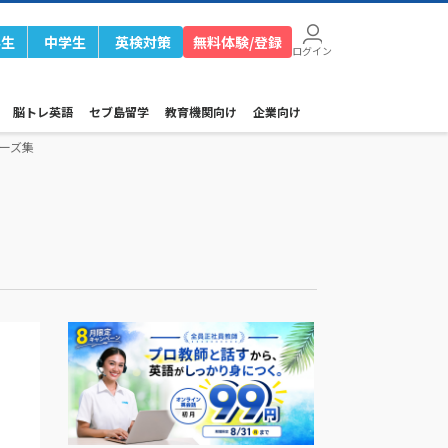
学生
中学生
英検対策
無料体験/登録
ログイン
脳トレ英語
セブ島留学
教育機関向け
企業向け
ーズ集