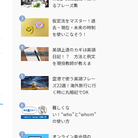
るフレーズ集
な
仮定法をマスター！過
去・現在・未来の時制
を使いこなそう！
英語上達のカギは英語
日記！？ 方法と例文
を現役教師が教えま
す！
空港で使う英語フレー
ズ22選！海外旅行に行
く時に丸暗記でOK
難しくな
い！“who”と“whom”
の使い方
オンライン英会話の