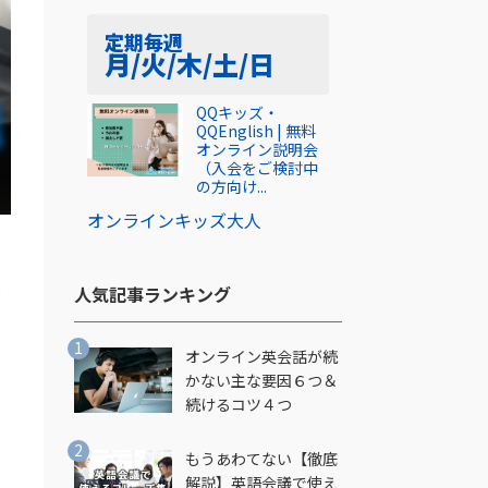
定期
毎週
月/火/木/土/日
QQキッズ・
QQEnglish | 無料
オンライン説明会
（入会をご検討中
の方向け...
オンライン
キッズ
大人
は
人気記事ランキング​
オンライン英会話が続
かない主な要因６つ＆
続けるコツ４つ
もうあわてない【徹底
解説】英語会議で使え