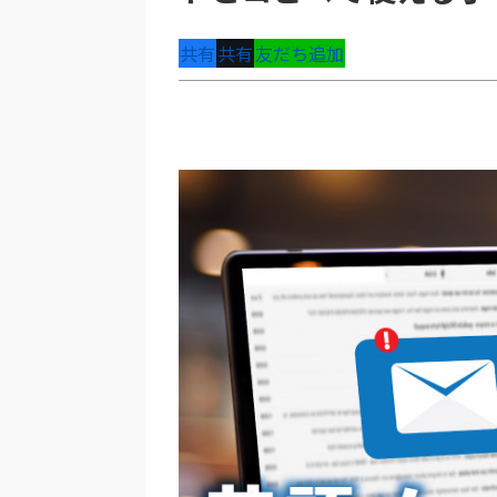
共有
共有
友だち追加