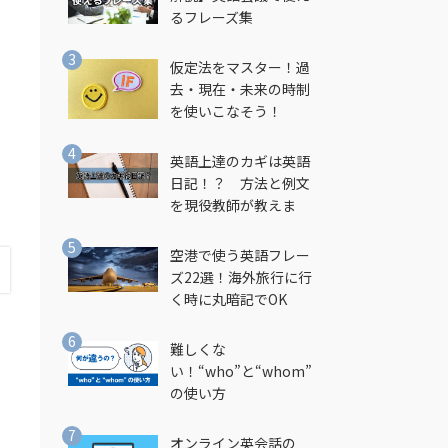
るフレーズ集
仮定法をマスター！過
去・現在・未来の時制
を使いこなそう！
英語上達のカギは英語
日記！？ 方法と例文
を現役教師が教えま
す！
空港で使う英語フレー
ズ22選！海外旅行に行
く時に丸暗記でOK
難しくな
い！“who”と“whom”
の使い方
オンライン英会話の