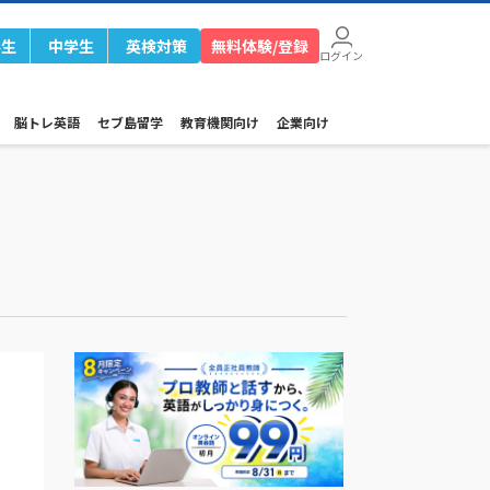
学生
中学生
英検対策
無料体験/登録
ログイン
脳トレ英語
セブ島留学
教育機関向け
企業向け