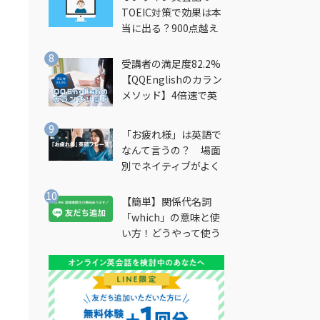
TOEIC対策で効果は本
当に出る？900点越え
筆者が徹底解説
受講者の満足度82.2%
【QQEnglishのカラン
メソッド】4倍速で英
会話を習得できる勉強
法とは？
「お疲れ様」は英語で
なんて言うの？ 場面
別でネイティブがよく
使う英語フレーズを解
ト
説
【簡単】関係代名詞
「which」の意味と使
い方！どうやって使う
の？