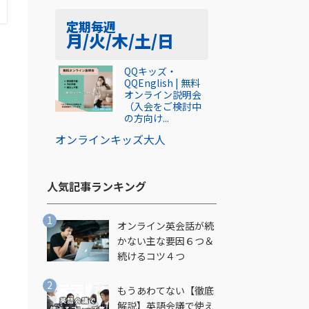
定期
毎週
月/火/木/土/日
QQキッズ・
QQEnglish | 無料
オンライン説明会
（入会をご検討中
の方向け...
オンライン
キッズ
大人
人気記事ランキング​
オンライン英会話が続
かない主な要因６つ＆
続けるコツ４つ
もうあわてない【徹底
解説】英語会議で使え