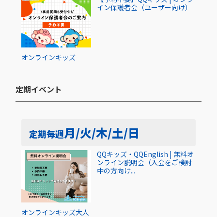
イン保護者会（ユーザー向け）
オンライン
キッズ
定期イベント​
月/火/木/土/日
定期
毎週
QQキッズ・QQEnglish | 無料オ
ンライン説明会（入会をご検討
中の方向け...
オンライン
キッズ
大人