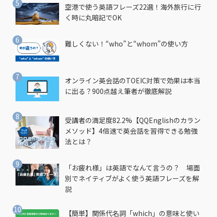
空港で使う英語フレーズ22選！海外旅行に行
く時に丸暗記でOK
難しくない！“who”と“whom”の使い方
オンライン英会話のTOEIC対策で効果は本当
に出る？900点越え筆者が徹底解説
受講者の満足度82.2%【QQEnglishのカラン
メソッド】4倍速で英会話を習得できる勉強
法とは？
「お疲れ様」は英語でなんて言うの？ 場面
別でネイティブがよく使う英語フレーズを解
説
【簡単】関係代名詞「which」の意味と使い