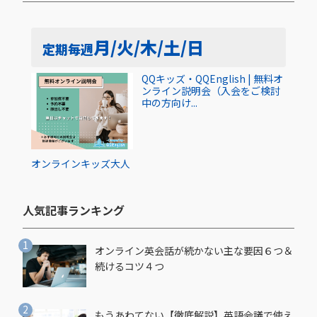
月/火/木/土/日
定期
毎週
QQキッズ・QQEnglish | 無料オ
ンライン説明会（入会をご検討
中の方向け...
オンライン
キッズ
大人
人気記事ランキング​
オンライン英会話が続かない主な要因６つ＆
続けるコツ４つ
もうあわてない【徹底解説】英語会議で使え