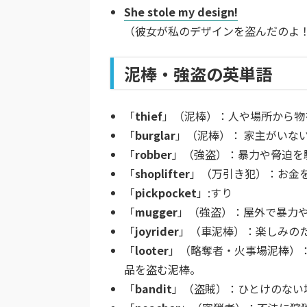
She stole my design!
（彼女が私のデザインを盗んだのよ
泥棒・強盗の英単語
「
thief
」（泥棒）：人や場所から物
「
burglar
」（泥棒）： 家主がいな
「
robber
」（強盗）：暴力や脅迫を
「
shoplifter
」（万引き犯）：お金
「
pickpocket
」:すり
「
mugger
」（強盗）：屋外で暴力
「
joyrider
」（車泥棒）：楽しみの
「
looter
」（略奪者・火事場泥棒）
品を盗む泥棒。
「
bandit
」（盗賊）：ひとけのない