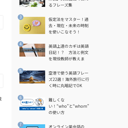
るフレーズ集
仮定法をマスター！過
去・現在・未来の時制
を使いこなそう！
英語上達のカギは英語
日記！？ 方法と例文
を現役教師が教えま
す！
空港で使う英語フレー
ズ22選！海外旅行に行
く時に丸暗記でOK
ま
難しくな
い！“who”と“whom”
の使い方
オンライン英会話の