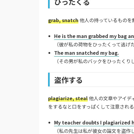
ひったくる
grab, snatch
他人の持っているものを
He is the man grabbed my bag and
（彼が私の荷物をひったくって逃げ
The man snatched my bag.
（その男が私のバックをひったくり
盗作する
plagiarize, steal
他人の文章やアイデ
をするなと口をすっぱくして注意され
My teacher doubts I plagiarized h
（私の先生は私が彼女の論文を盗作