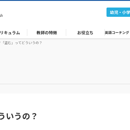
幼児・小
sh
リキュラム
教師の特徴
お役立ち
英語コーチング
で「盗む」ってどういうの？
ういうの？