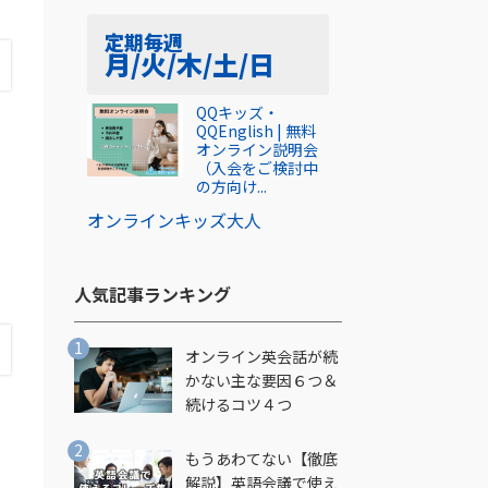
定期
毎週
月/火/木/土/日
QQキッズ・
QQEnglish | 無料
オンライン説明会
（入会をご検討中
の方向け...
オンライン
キッズ
大人
人気記事ランキング​
オンライン英会話が続
かない主な要因６つ＆
続けるコツ４つ
もうあわてない【徹底
解説】英語会議で使え