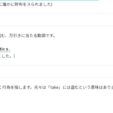
に誰かに財布をスられました)
盗む、万引きに当たる動詞です。
eticｓ.
とした。）
行為を指します。元々は「take」には盗むという意味はあり