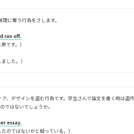
無理に奪う行為をさします。
 ran off.
た男です。）
しました。）
ィア、デザインを盗む行為です。学生さんで論文を書く時は盗
るのではないでしょうか。
er essay.
したのではないかと疑っている。）