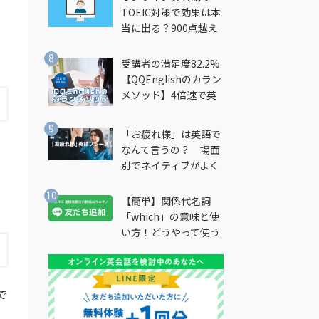
TOEIC対策で効果は本
当に出る？900点越え
筆者が徹底解説
受講者の満足度82.2%
【QQEnglishのカラン
メソッド】4倍速で英
会話を習得できる勉強
法とは？
「お疲れ様」は英語で
なんて言うの？ 場面
別でネイティブがよく
使う英語フレーズを解
説
【簡単】関係代名詞
「which」の意味と使
い方！どうやって使う
の？
で