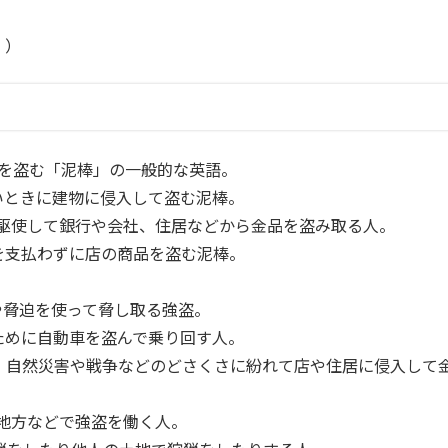
！）
を盗む「泥棒」の一般的な英語。
いときに建物に侵入して盗む泥棒。
駆使して銀行や会社、住居などから金品を盗み取る人。
を支払わずに店の商品を盗む泥棒。
や脅迫を使って脅し取る強盗。
ために自動車を盗んで乗り回す人。
：自然災害や戦争などのどさくさに紛れて店や住居に侵入して
地方などで強盗を働く人。