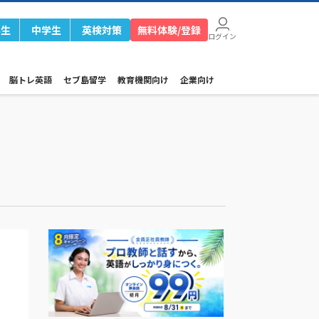
学生
中学生
英検対策
無料体験/登録
ログイン
脳トレ英語
セブ島留学
教育機関向け
企業向け