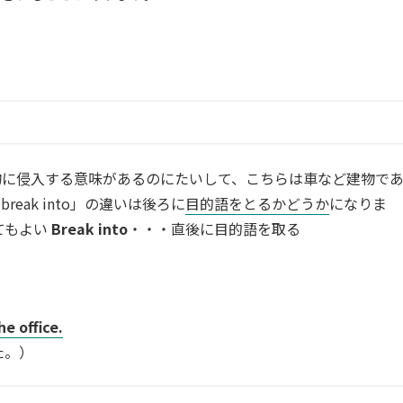
eが建物に侵入する意味があるのにたいして、こちらは車など建物で
break into」の違いは後ろに
目的語をとるかどうか
になりま
てもよい
Break into
・・・直後に目的語を取る
e office.
た。）