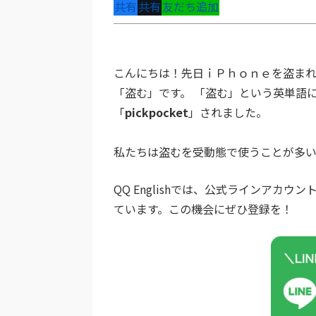
共有
共有
友だち追加
こんにちは！先日ｉＰｈｏｎｅを盗まれた
「
盗む
」です。 「盗む」という英単語
「
pickpocket
」されました。
私たちは盗むを受動態で使うことが多
QQ Englishでは、公式ラインア
ています。この機会にぜひ登録を！