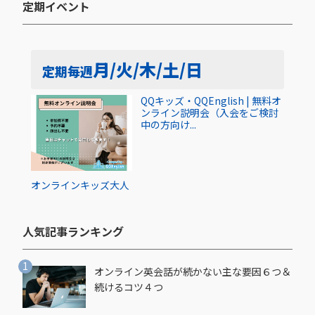
定期イベント​
月/火/木/土/日
定期
毎週
QQキッズ・QQEnglish | 無料オ
ンライン説明会（入会をご検討
中の方向け...
オンライン
キッズ
大人
人気記事ランキング​
オンライン英会話が続かない主な要因６つ＆
続けるコツ４つ