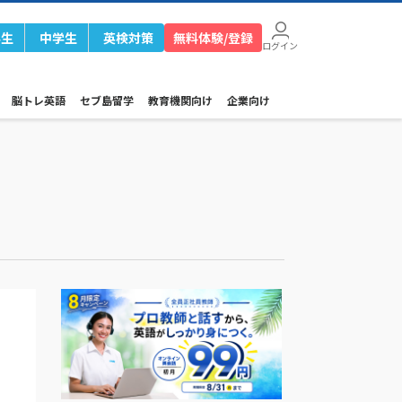
学生
中学生
英検対策
無料体験/登録
ログイン
脳トレ英語
セブ島留学
教育機関向け
企業向け