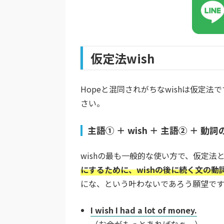
仮定法wish
Hopeと混同されがちなwishは仮定法
さい。
主語① ＋ wish ＋ 主語② ＋ 動
wishの最も一般的な使い方で、仮定法
にするために、wishの後に続く文の
にな、という叶わないであろう願望です
I wish I had a lot of money.