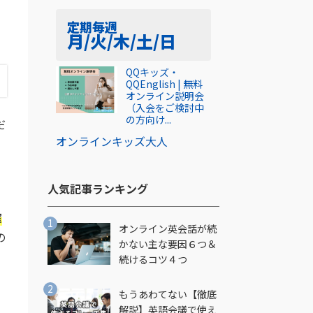
定期
毎週
月/火/木/土/日
QQキッズ・
QQEnglish | 無料
オンライン説明会
（入会をご検討中
の方向け...
だ
オンライン
キッズ
大人
人気記事ランキング​
確
オンライン英会話が続
の
かない主な要因６つ＆
続けるコツ４つ
もうあわてない【徹底
解説】英語会議で使え