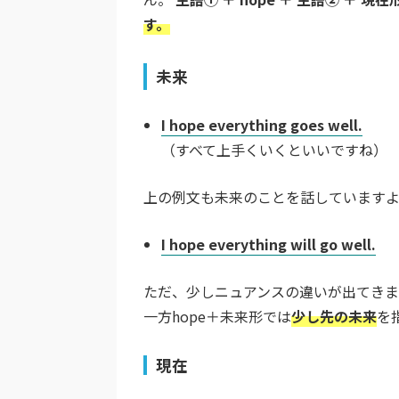
す。
未来
I hope everything goes well.
（すべて上手くいくといいですね）
上の例文も未来のことを話していますよ
I hope everything will go well.
ただ、少しニュアンスの違いが出てきます
一方hope＋未来形では
少し先の未来
を
現在