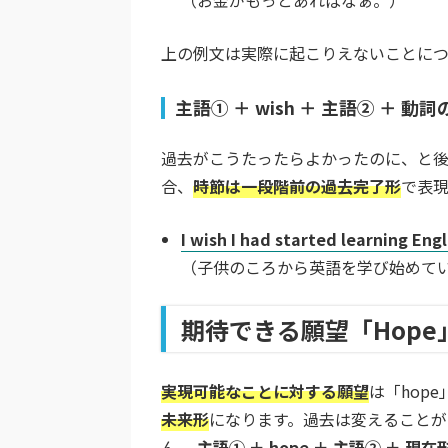
（お金がもっとあればなぁ。）
上の例文は実際に起こりえないことにつ
主語① ＋ wish ＋ 主語② ＋ 動
過去がこうたったらよかったのに、と後悔
合、
時節は一段階前の過去完了形
で表
I wish I had started learning Engl
（子供のころから英語を学び始めてい
期待できる願望「Hope
実現可能なことに対する願望
は「hop
未来形
になります。過去は変えることが
ん。
主語① ＋ hope ＋ 主語② ＋ 現在