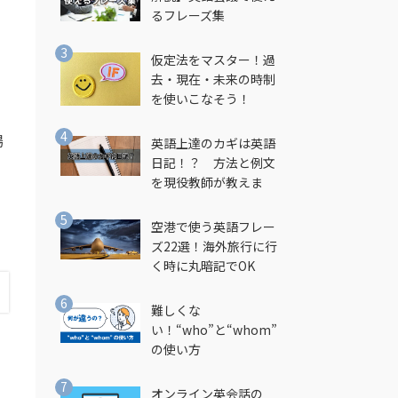
るフレーズ集
仮定法をマスター！過
去・現在・未来の時制
を使いこなそう！
場
英語上達のカギは英語
日記！？ 方法と例文
を現役教師が教えま
す！
空港で使う英語フレー
ズ22選！海外旅行に行
く時に丸暗記でOK
難しくな
い！“who”と“whom”
の使い方
オンライン英会話の