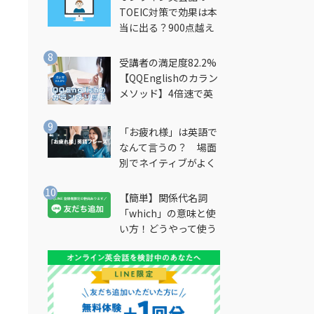
TOEIC対策で効果は本
当に出る？900点越え
筆者が徹底解説
受講者の満足度82.2%
【QQEnglishのカラン
メソッド】4倍速で英
会話を習得できる勉強
法とは？
「お疲れ様」は英語で
なんて言うの？ 場面
別でネイティブがよく
使う英語フレーズを解
説
【簡単】関係代名詞
「which」の意味と使
。
い方！どうやって使う
の？