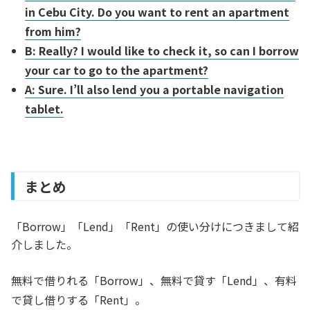
in Cebu City. Do you want to rent an apartment
from him?
B: Really? I would like to check it, so can I borrow
your car to go to the apartment?
A: Sure. I’ll also lend you a portable navigation
tablet.
まとめ
「Borrow」「Lend」「Rent」の使い分けにつきまして紹
介しました。
無料で借りれる「Borrow」、無料で貸す「Lend」、有料
で貸し借りする「Rent」。