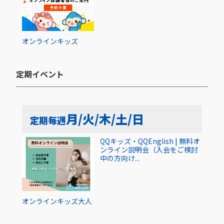
オンライン
キッズ
定期イベント​
月/火/木/土/日
定期
毎週
QQキッズ・QQEnglish | 無料オ
ンライン説明会（入会をご検討
中の方向け...
オンライン
キッズ
大人