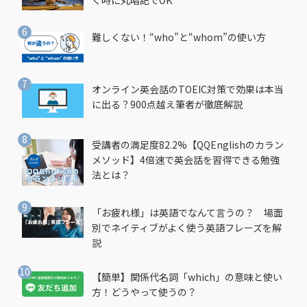
難しくない！“who”と“whom”の使い方
オンライン英会話のTOEIC対策で効果は本当
に出る？900点越え筆者が徹底解説
受講者の満足度82.2%【QQEnglishのカラン
メソッド】4倍速で英会話を習得できる勉強
法とは？
「お疲れ様」は英語でなんて言うの？ 場面
別でネイティブがよく使う英語フレーズを解
説
【簡単】関係代名詞「which」の意味と使い
方！どうやって使うの？