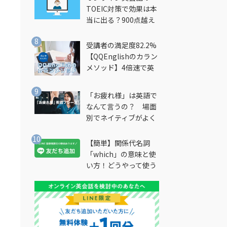
TOEIC対策で効果は本
当に出る？900点越え
筆者が徹底解説
受講者の満足度82.2%
【QQEnglishのカラン
メソッド】4倍速で英
会話を習得できる勉強
法とは？
「お疲れ様」は英語で
なんて言うの？ 場面
別でネイティブがよく
使う英語フレーズを解
説
【簡単】関係代名詞
「which」の意味と使
い方！どうやって使う
の？