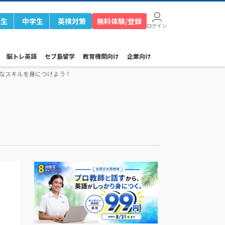
学生
中学生
英検対策
無料体験/登録
ログイン
脳トレ英語
セブ島留学
教育機関向け
企業向け
なスキルを身につけよう！