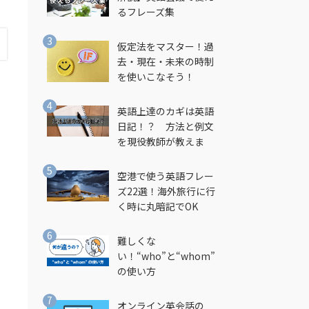
るフレーズ集
仮定法をマスター！過
去・現在・未来の時制
を使いこなそう！
英語上達のカギは英語
日記！？ 方法と例文
を現役教師が教えま
す！
空港で使う英語フレー
ズ22選！海外旅行に行
く時に丸暗記でOK
難しくな
い！“who”と“whom”
の使い方
オンライン英会話の