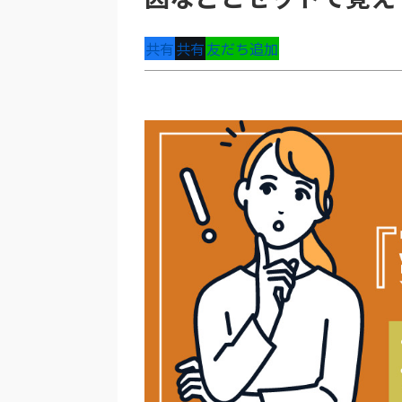
共有
共有
友だち追加