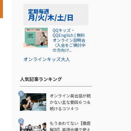
定期
毎週
月/火/木/土/日
QQキッズ・
QQEnglish | 無料
オンライン説明会
（入会をご検討中
の方向け...
オンライン
キッズ
大人
人気記事ランキング​
オンライン英会話が続
かない主な要因６つ＆
続けるコツ４つ
だ
もうあわてない【徹底
解説】英語会議で使え