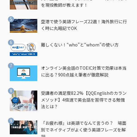
を現役教師が教えます！
空港で使う英語フレーズ22選！海外旅行に行
く時に丸暗記でOK
難しくない！“who”と“whom”の使い方
オンライン英会話のTOEIC対策で効果は本当
に出る？900点越え筆者が徹底解説
受講者の満足度82.2%【QQEnglishのカラン
メソッド】4倍速で英会話を習得できる勉強
法とは？
「お疲れ様」は英語でなんて言うの？ 場面
別でネイティブがよく使う英語フレーズを解
説