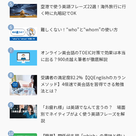
空港で使う英語フレーズ22選！海外旅行に行
く時に丸暗記でOK
難しくない！“who”と“whom”の使い方
オンライン英会話のTOEIC対策で効果は本当
に出る？900点越え筆者が徹底解説
受講者の満足度82.2%【QQEnglishのカラン
メソッド】4倍速で英会話を習得できる勉強
法とは？
「お疲れ様」は英語でなんて言うの？ 場面
別でネイティブがよく使う英語フレーズを解
説
【簡単】関係代名詞「which」の意味と使い