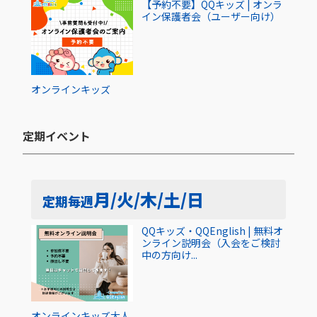
【予約不要】QQキッズ | オンラ
イン保護者会（ユーザー向け）
オンライン
キッズ
定期イベント​
月/火/木/土/日
定期
毎週
QQキッズ・QQEnglish | 無料オ
ンライン説明会（入会をご検討
中の方向け...
オンライン
キッズ
大人