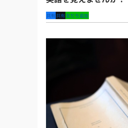
共有
共有
友だち追加