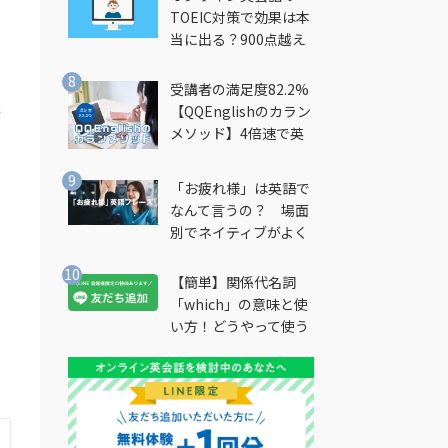
TOEIC対策で効果は本
当に出る？900点越え
筆者が徹底解説
受講者の満足度82.2%
紙
【QQEnglishのカラン
メソッド】4倍速で英
会話を習得できる勉強
法とは？
「お疲れ様」は英語で
なんて言うの？ 場面
別でネイティブがよく
使う英語フレーズを解
説
【簡単】関係代名詞
「which」の意味と使
い方！どうやって使う
の？