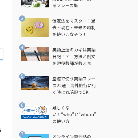
るフレーズ集
仮定法をマスター！過
去・現在・未来の時制
を使いこなそう！
英語上達のカギは英語
日記！？ 方法と例文
を現役教師が教えま
す！
空港で使う英語フレー
ズ22選！海外旅行に行
く時に丸暗記でOK
難しくな
い！“who”と“whom”
の使い方
出
オンライン英会話の