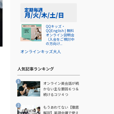
定期
毎週
月/火/木/土/日
QQキッズ・
QQEnglish | 無料
オンライン説明会
（入会をご検討中
の方向け...
オンライン
キッズ
大人
人気記事ランキング​
オンライン英会話が続
かない主な要因６つ＆
続けるコツ４つ
し
もうあわてない【徹底
解説】英語会議で使え