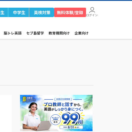
学生
中学生
英検対策
無料体験/登録
ログイン
脳トレ英語
セブ島留学
教育機関向け
企業向け