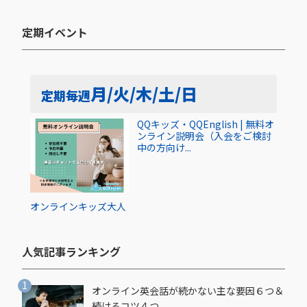
定期イベント​
月/火/木/土/日
定期
毎週
QQキッズ・QQEnglish | 無料オ
ンライン説明会（入会をご検討
中の方向け...
オンライン
キッズ
大人
人気記事ランキング​
オンライン英会話が続かない主な要因６つ＆
続けるコツ４つ