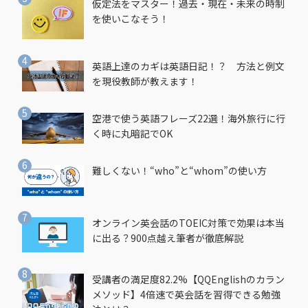
仮定法をマスター！過去・現在・未来の時制
を使いこなそう！
英語上達のカギは英語日記！？ 方法と例文
を現役教師が教えます！
空港で使う英語フレーズ22選！海外旅行に行
く時に丸暗記でOK
難しくない！“who”と“whom”の使い方
オンライン英会話のTOEIC対策で効果は本当
に出る？900点越え筆者が徹底解説
受講者の満足度82.2%【QQEnglishのカラン
メソッド】4倍速で英会話を習得できる勉強