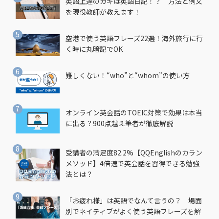
英語上達のカギは英語日記！？ 方法と例文
を現役教師が教えます！
空港で使う英語フレーズ22選！海外旅行に行
く時に丸暗記でOK
難しくない！“who”と“whom”の使い方
オンライン英会話のTOEIC対策で効果は本当
に出る？900点越え筆者が徹底解説
受講者の満足度82.2%【QQEnglishのカラン
メソッド】4倍速で英会話を習得できる勉強
法とは？
「お疲れ様」は英語でなんて言うの？ 場面
別でネイティブがよく使う英語フレーズを解