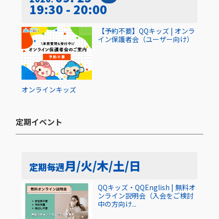
19:30 - 20:00
【予約不要】QQキッズ | オンラ
イン保護者会（ユーザー向け）
オンライン
キッズ
定期イベント​
月/火/木/土/日
定期
毎週
QQキッズ・QQEnglish | 無料オ
ンライン説明会（入会をご検討
中の方向け...