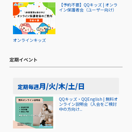
【予約不要】QQキッズ | オンラ
イン保護者会（ユーザー向け）
オンライン
キッズ
定期イベント​
月/火/木/土/日
定期
毎週
QQキッズ・QQEnglish | 無料オ
ンライン説明会（入会をご検討
中の方向け...