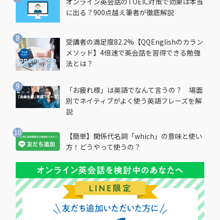
オンライン英会話のTOEIC対策で効果は本当
に出る？900点越え筆者が徹底解説
受講者の満足度82.2%【QQEnglishのカラン
メソッド】4倍速で英会話を習得できる勉強
法とは？
「お疲れ様」は英語でなんて言うの？ 場面
別でネイティブがよく使う英語フレーズを解
説
【簡単】関係代名詞「which」の意味と使い
方！どうやって使うの？