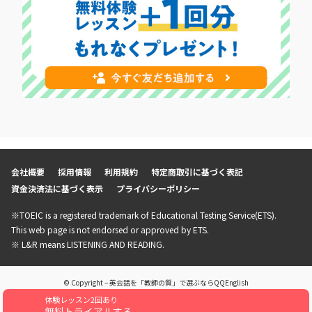
会社概要
採用情報
利用規約
特定商取引に基づく表記
資金決済法に基づく表示
プライバシーポリシー
※TOEIC is a registered trademark of Educational Testing Service(ETS).
This web page is not endorsed or approved by ETS.
※ L&R means LISTENING AND READING.
© Copyright – 英会話を「教師の質」で選ぶならQQEnglish
体験レッスン2回あり
無料トライアルする