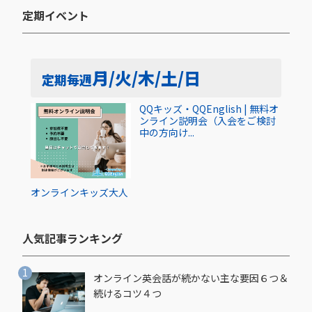
定期イベント​
月/火/木/土/日
定期
毎週
QQキッズ・QQEnglish | 無料オ
ンライン説明会（入会をご検討
中の方向け...
オンライン
キッズ
大人
人気記事ランキング​
オンライン英会話が続かない主な要因６つ＆
続けるコツ４つ