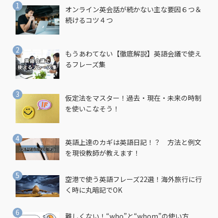
オンライン英会話が続かない主な要因６つ＆
続けるコツ４つ
もうあわてない【徹底解説】英語会議で使え
るフレーズ集
仮定法をマスター！過去・現在・未来の時制
を使いこなそう！
英語上達のカギは英語日記！？ 方法と例文
を現役教師が教えます！
空港で使う英語フレーズ22選！海外旅行に行
く時に丸暗記でOK
難しくない！“who”と“whom”の使い方