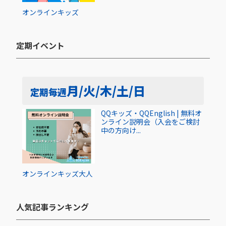
オンライン
キッズ
定期イベント​
月/火/木/土/日
定期
毎週
QQキッズ・QQEnglish | 無料オ
ンライン説明会（入会をご検討
中の方向け...
オンライン
キッズ
大人
人気記事ランキング​