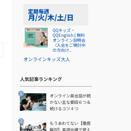
定期
毎週
月/火/木/土/日
QQキッズ・
QQEnglish | 無料
オンライン説明会
（入会をご検討中
の方向け...
オンライン
キッズ
大人
人気記事ランキング​
オンライン英会話が続
かない主な要因６つ＆
続けるコツ４つ
もうあわてない【徹底
解説】英語会議で使え