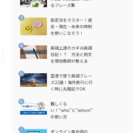
るフレーズ集
仮定法をマスター！過
去・現在・未来の時制
を使いこなそう！
英語上達のカギは英語
日記！？ 方法と例文
を現役教師が教えま
す！
空港で使う英語フレー
ズ22選！海外旅行に行
く時に丸暗記でOK
難しくな
い！“who”と“whom”
の使い方
オンライン英会話の