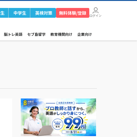
学生
中学生
英検対策
無料体験/登録
ログイン
脳トレ英語
セブ島留学
教育機関向け
企業向け