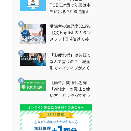
TOEIC対策で効果は本
当に出る？900点越え
筆者が徹底解説
受講者の満足度82.2%
【QQEnglishのカラン
メソッド】4倍速で英
会話を習得できる勉強
法とは？
「お疲れ様」は英語で
なんて言うの？ 場面
別でネイティブがよく
使う英語フレーズを解
説
【簡単】関係代名詞
「which」の意味と使
い方！どうやって使う
の？