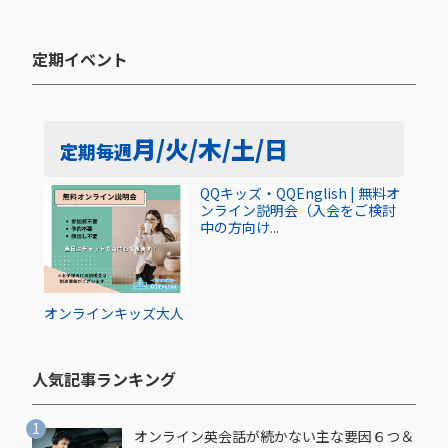
定期イベント​
月/火/木/土/日
定期
毎週
QQキッズ・QQEnglish | 無料オ
ンライン説明会（入会をご検討
中の方向け...
オンライン
キッズ
大人
人気記事ランキング​
オンライン英会話が続かない主な要因６つ＆