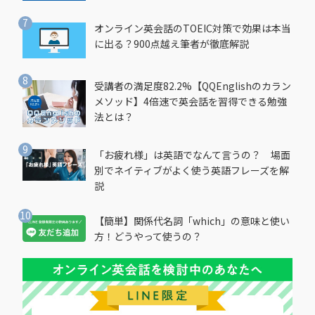
オンライン英会話のTOEIC対策で効果は本当
に出る？900点越え筆者が徹底解説
受講者の満足度82.2%【QQEnglishのカラン
メソッド】4倍速で英会話を習得できる勉強
法とは？
「お疲れ様」は英語でなんて言うの？ 場面
別でネイティブがよく使う英語フレーズを解
説
【簡単】関係代名詞「which」の意味と使い
方！どうやって使うの？