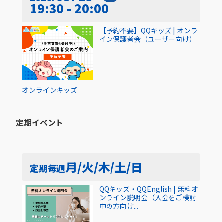
19:30 - 20:00
【予約不要】QQキッズ | オンラ
イン保護者会（ユーザー向け）
オンライン
キッズ
定期イベント​
月/火/木/土/日
定期
毎週
QQキッズ・QQEnglish | 無料オ
ンライン説明会（入会をご検討
中の方向け...