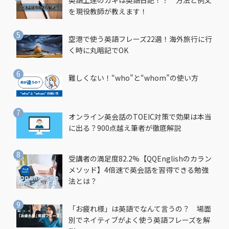
英語上達のカギは英語日記！？ 方法と例文
を現役教師が教えます！
空港で使う英語フレーズ22選！海外旅行に行
く時に丸暗記でOK
難しくない！“who”と“whom”の使い方
オンライン英会話のTOEIC対策で効果は本当
に出る？900点越え筆者が徹底解説
受講者の満足度82.2%【QQEnglishのカラン
メソッド】4倍速で英会話を習得できる勉強
法とは？
「お疲れ様」は英語でなんて言うの？ 場面
別でネイティブがよく使う英語フレーズを解