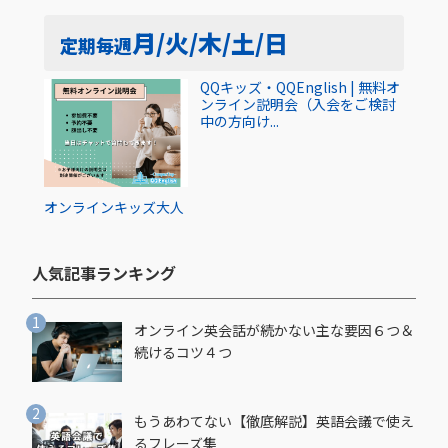
月/火/木/土/日
定期
毎週
QQキッズ・QQEnglish | 無料オ
ンライン説明会（入会をご検討
中の方向け...
オンライン
キッズ
大人
人気記事ランキング​
オンライン英会話が続かない主な要因６つ＆
続けるコツ４つ
もうあわてない【徹底解説】英語会議で使え
るフレーズ集